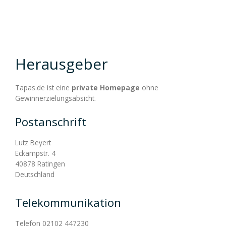
Tapas und Pinchitos
Magazin
Herausgeber
Alle Tapas-Rezepte
Kochbücher
Gofio
Suppen und Eintöpfe
Tapas.de ist eine
private Homepage
ohne
Gewinnerzielungsabsicht.
Über Tapas.de
Suppen und Eintöpfe
Vegetarische Tapas
Jamón Serrano
Hauptmahlzeiten
Postanschrift
Lutz Beyert
Bienvenidos - Willkommen!
Vegetarische Suppen und Eintöpfe
Hauptmahlzeiten
Tapear
Salate
Eckampstr. 4
40878 Ratingen
Deutschland
Links
Vegetarische Hauptmahlzeiten
Salate
Nachspeisen
Telekommunikation
Telefon 02102 447230