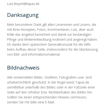
Impressum
Lutz.Beyert@tapas.de
Vegetarische Salate
Nachspeisen
Brot und Gebäck
Danksagung
Nutzungsbedingungen
Vegtarische Nachspeisen
Brot und Gebäck
Getränke
Mein besonderer Dank gilt allen Leserinnen und Lesern, die
mit Ihren Rezepten, Fotos, Kommentaren, Lob, aber auch
Kritik das Angebot bereichert und damit zur beständigen
Pflege und Weiterentwicklung motiviert und angeregt haben.
Datenschutz
Ich danke dem spanischen Generalkonsulat für die Hilfe
Vegetarisches Brot und Gebäck
Getränke
Adobos und Mojos
beim Aufbau dieser Seite, insbesondere für die Überlassung
von Bild- und Informationsmaterial.
Vegetarische Getränke
Adobos und Mojos
Bildnachweis
Alle verwendeten Bilder, Grafiken, Fotografien usw. sind
urheberrechtlich geschützt. In der Regel weist Tapas.de
Vegetarische Adobos und Mojos
unmittelbar unterhalb des Bildes oder in der Fußzeile einer
Seite auf den Urheber bzw. Rechteinhaber des Bildes hin.
Sollten Sie einen entsprechenden Hinweis vermissen,
senden Sie mir bitte eine E-Mail.