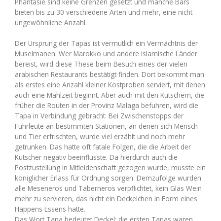
Phantasie sind keine Grenzen gesetzt und manche Bars
bieten bis zu 30 verschiedene Arten und mehr, eine nicht
ungewöhnliche Anzahl.
Der Ursprung der Tapas ist vermutlich ein Vermächtnis der
Muselmanen. Wer Marokko und andere islamische Länder
bereist, wird diese These beim Besuch eines der vielen
arabischen Restaurants bestätigt finden. Dort bekommt man
als erstes eine Anzahl kleiner Kostproben serviert, mit denen
auch eine Mahlzeit beginnt. Aber auch mit den Kutschern, die
früher die Routen in der Provinz Malaga befuhren, wird die
Tapa in Verbindung gebracht. Bei Zwischenstopps der
Fuhrleute an bestimmten Stationen, an denen sich Mensch
und Tier erfrischten, wurde viel erzählt und noch mehr
getrunken. Das hatte oft fatale Folgen, die die Arbeit der
Kutscher negativ beeinflusste. Da hierdurch auch die
Postzustellung in Mitleidenschaft gezogen wurde, musste ein
königlicher Erlass für Ordnung sorgen. Demzufolge wurden
alle Meseneros und Taberneros verpflichtet, kein Glas Wein
mehr zu servieren, das nicht ein Deckelchen in Form eines
Happens Essens hatte.
Das Wort Tapa bedeutet Deckel; die ersten Tapas waren