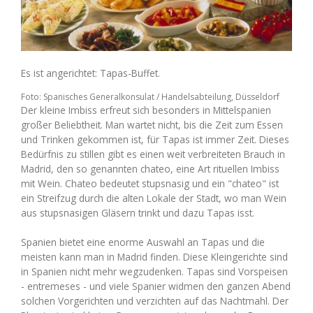
Impressum
Vegetarische Salate
Nachspeisen
Brot und Gebäck
Nutzungsbedingungen
Vegtarische Nachspeisen
Brot und Gebäck
Getränke
Es ist angerichtet: Tapas-Buffet.
Foto: Spanisches Generalkonsulat / Handelsabteilung, Düsseldorf
Der kleine Imbiss erfreut sich besonders in Mittelspanien
großer Beliebtheit. Man wartet nicht, bis die Zeit zum Essen
Datenschutz
Vegetarisches Brot und Gebäck
Getränke
Adobos und Mojos
und Trinken gekommen ist, für Tapas ist immer Zeit. Dieses
Bedürfnis zu stillen gibt es einen weit verbreiteten Brauch in
Madrid, den so genannten chateo, eine Art rituellen Imbiss
mit Wein. Chateo bedeutet stupsnasig und ein "chateo" ist
Vegetarische Getränke
Adobos und Mojos
ein Streifzug durch die alten Lokale der Stadt, wo man Wein
aus stupsnasigen Gläsern trinkt und dazu Tapas isst.
Spanien bietet eine enorme Auswahl an Tapas und die
Vegetarische Adobos und Mojos
meisten kann man in Madrid finden. Diese Kleingerichte sind
in Spanien nicht mehr wegzudenken. Tapas sind Vorspeisen
- entremeses - und viele Spanier widmen den ganzen Abend
solchen Vorgerichten und verzichten auf das Nachtmahl. Der